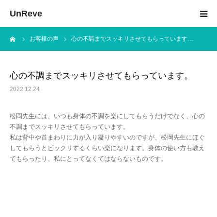
UnReve
ーム
お客様の声
心の不調までスッキリさせてもらっています…
加圧トレーニングとは
メニュー＆料金
心の不調までスッキリさせてもらっています。
2022.12.24
KAATSU M1
松岡先生には、いつも身体の不調を楽にしてもらうだけでなく、心の
体験トレーニングの流れ
不調までスッキリさせてもらっています。
私は背中や首まわりに力が入り凝りやすいのですが、松岡先生にほぐ
してもらうとビックリするくらい楽になります。身体の使い方も教え
お客様の声
てもらったり、私にとってなくてはならないものです。
トレーナー紹介