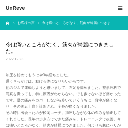
UnReve
ーム
お客様の声
今は痛いところがなく、筋肉が綺麗につきま…
加圧トレーニングとは
メニュー＆料金
今は痛いところがなく、筋肉が綺麗につきまし
た。
KAATSU M1
2022.12.23
体験トレーニングの流れ
加圧を始めてもうはや3年経ちました。
通うきっかけは、動ける体になりたいからです。
他のジムで運動しようと思いまして、右足を痛めました。整形外科で
お客様の声
写真を撮っても、特に原因がわからない。でも歩けないほど痛かった
です。足の痛みをカバーしながら歩いていくうちに、背中が痛くな
トレーナー紹介
り、その後五十肩と診断され、全身が痛くなりました。
その時に出会ったのが松岡コーチ。加圧しながら体の歪みを矯正して
くれました。長年の歩き方でできた痛みを、トレーニングで改善。今
は痛いところがなく、筋肉が綺麗につきました。何よりも肌にハリが