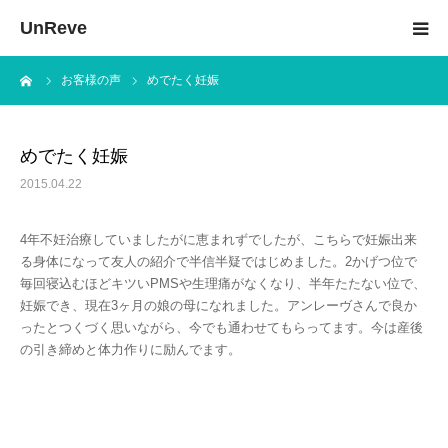
UnReve
ーム
お客様の声
めでたく妊娠
加圧トレーニングとは
メニュー＆料金
めでたく妊娠
2015.04.22
KAATSU M1
4年不妊治療していましたがに恵まれずでしたが、こちらで妊娠出来
体験トレーニングの流れ
る身体になって友人の紹介で半信半疑ではじめました。2かげつ位で
毎回寝込むほどキツいPMSや生理痛がなくなり、半年たたない位で、
妊娠でき、現在3ヶ月の娘の母になれました。アンレーヴさんで良か
お客様の声
ったとつくづく思いながら、今でも通わせてもらってます。今は産後
の引き締めと体力作りに励んでます。
トレーナー紹介